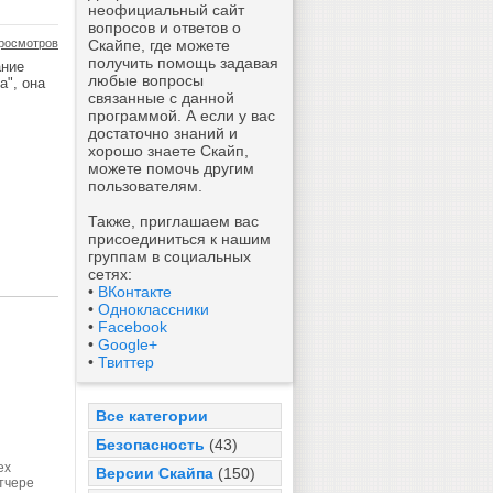
неофициальный сайт
вопросов и ответов о
росмотров
Скайпе, где можете
получить помощь задавая
ание
любые вопросы
а", она
связанные с данной
программой. А если у вас
достаточно знаний и
хорошо знаете Скайп,
можете помочь другим
пользователям.
Также, приглашаем вас
присоединиться к нашим
группам в социальных
сетях:
•
ВКонтакте
•
Одноклассники
•
Facebook
•
Google+
•
Твиттер
Все категории
Безопасность
(43)
ех
Версии Скайпа
(150)
етчере