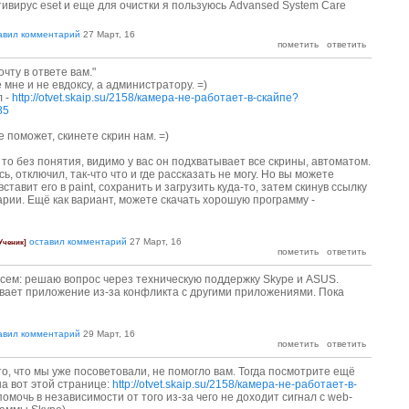
тивирус eset и еще для очистки я пользуюсь Advansed System Care
авил комментарий
27 Март, 16
чту в ответе вам."
мне и не евдоксу, а администратору. =)
л -
http://otvet.skaip.su/2158/камера-не-работает-в-скайпе?
85
е поможет, скинете скрин нам. =)
 то без понятия, видимо у вас он подхватывает все скрины, автоматом.
ь, отключил, так-что что и где рассказать не могу. Но вы можете
вставит его в paint, сохранить и загрузить куда-то, затем скинув ссылку
арии. Ещё как вариант, можете скачать хорошую программу -
оставил комментарий
27 Март, 16
Ученик]
сем: решаю вопрос через техническую поддержку Skype и ASUS.
ает приложение из-за конфликта с другими приложениями. Пока
авил комментарий
29 Март, 16
то, что мы уже посоветовали, не помогло вам. Тогда посмотрите ещё
на вот этой странице:
http://otvet.skaip.su/2158/камера-не-работает-в-
омочь в независимости от того из-за чего не доходит сигнал с web-