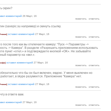
ть скрин?
авил комментарий
26 Март, 16
тин (savepic.su например) и скинуть ссылку.
оставил комментарий
27 Март, 16
Ученик]
о после того как вы отключаете камеру: “Пуск -> Параметры ->
ость -> Камера”. В разделе «Разрешить приложениям использовать
те пункт «откл.» и подтверждаете кнопкой «OK». Не забывайте
ный параметр на «вкл.».
оставил комментарий
27 Март, 16
рофи]
бязательно что-бы он был включен, евдокс. У меня выключен но
 работает, в skype разумеется. Приложение "Камера" нет.
оставил комментарий
27 Март, 16
Ученик]
чту в ответе вам.
авил комментарий
27 Март, 16