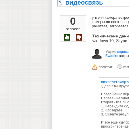
видеосвязь
0
у меня камера встро
камеры во всех прог
работает, загорается
голосов
Технические дан
windows 10, Skype 
Мария
спроси
Ewdoks
закры
http://otvet.skaip.
"Дело в виндоусе
Совершенно верн
Первая - не уда
Вторая - все ли 
1. Перейдите сю
2. Проверьте
3. Скиньте резу
И всё ещё жду ск
просьб) перейде