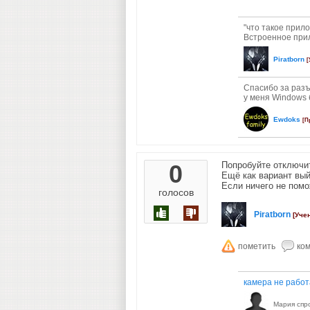
"что такое прил
Встроенное прило
Piratborn
[
Спасибо за разъ
у меня Windows 
Ewdoks
[П
0
Попробуйте отключи
Ещё как вариант вый
Если ничего не помо
голосов
Piratborn
[Уче
камера не работ
Мария
спр