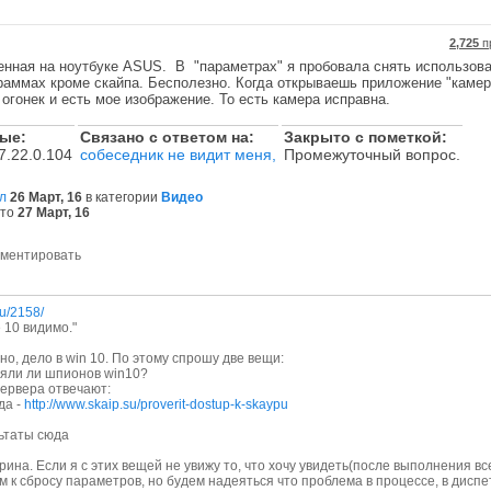
2,725
п
енная на ноутбуке ASUS. В "параметрах" я пробовала снять использов
раммах кроме скайпа. Бесполезно. Когда открываешь приложение "камер
 огонек и есть мое изображение. То есть камера исправна.
ные:
связано с ответом на:
закрыто с пометкой:
7.22.0.104
собеседник не видит меня,
Промежуточный вопрос.
л
26 Март, 16
в категории
Видео
то
27 Март, 16
su/2158/
 10 видимо."
о, дело в win 10. По этому спрошу две вещи:
ляли ли шпионов win10?
сервера отвечают:
да -
http://www.skaip.su/proverit-dostup-k-skaypu
льтаты сюда
рина. Если я с этих вещей не увижу то, что хочу увидеть(после выполнения вс
м к сбросу параметров, но будем надеяться что проблема в процессе, в дисп