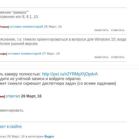
ожение “камера”"
жение win 8, 8.1, 10.
оставил комментарий
26 Март, 16
Ученик]
яснение, т.к. тяжело ориентироваться в вопросе для Windows 10, когда
более ранней версии.
оставил комментарий
27 Март, 16
рофи]
ть камеру полностью:
http://joxi.ru/n2YRMpXIjOpdvA
дите из учётной записи и войдите обратно.
жет скиньте скриншот диспетчера задач (со всеми задачами)
ответил
26 Март, 16
ник]
ает в скайпе
осил
26 Март, 16
в категории
Видео