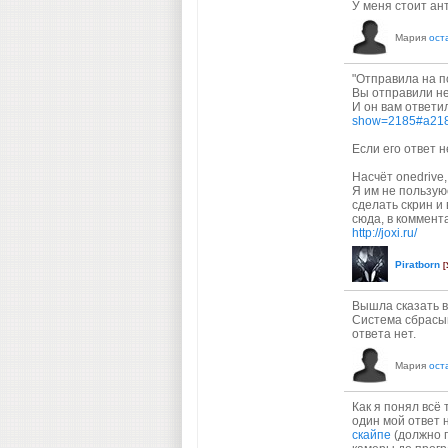
У меня стоит ан
Мария
ост
"Отправила на по
Вы отправили не 
И он вам ответи
show=2185#a21
Если его ответ н
Насчёт onedrive,
Я им не пользуюс
сделать скрин и 
сюда, в коммент
http://joxi.ru/
Piratborn
[
Вышла сказать в
Система сбрасыв
ответа нет.
Мария
ост
Как я понял всё 
один мой ответ 
скайпе
(должно п