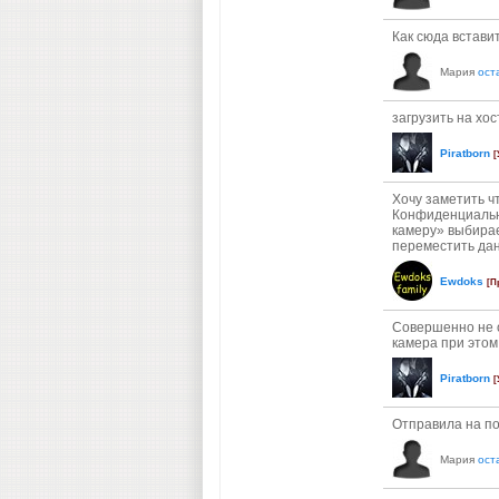
Как сюда встави
Мария
ост
загрузить на хос
Piratborn
[
Хочу заметить чт
Конфиденциальн
камеру» выбирае
переместить дан
Ewdoks
[П
Совершенно не о
камера при этом
Piratborn
[
Отправила на по
Мария
ост