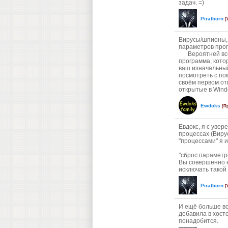
задач. =)
Piratborn
[
Вирусы/шпионы, 
параметров прог
Вероятней всего
программа, котор
ваш изначальный
посмотреть с по
своём первом от
открытые в Windo
Ewdoks
[П
Евдокс, я с уве
процессах (Виру
"процессами" я и
"сброс параметр
Вы совершенно н
исключать такой
Piratborn
[
И ещё больше вс
добавила в хостс
понадобится.