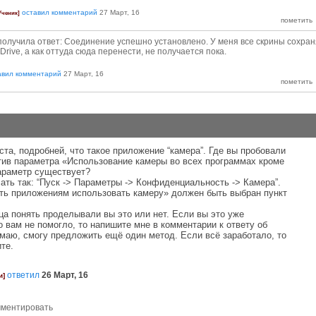
оставил комментарий
27 Март, 16
Ученик]
получила ответ: Соединение успешно установлено. У меня все скрины сохра
rive, а как оттуда сюда перенести, не получается пока.
авил комментарий
27 Март, 16
та, подробней, что такое приложение “камера”. Где вы пробовали
тив параметра «Использование камеры во всех программах кроме
параметр существует?
 так: “Пуск -> Параметры -> Конфиденциальность -> Камера”.
ть приложениям использовать камеру» должен быть выбран пункт
 понять проделывали вы это или нет. Если вы это уже
 вам не помогло, то напишите мне в комментарии к ответу об
думаю, смогу предложить ещё один метод. Если всё заработало, то
те.
ответил
26 Март, 16
и]