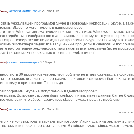
оставил комментарий
27 Март, 16
Ученик]
связь между вашей программой Skype и серверами корпорации Skype, а такж
раммы Skype не могут помочь в данном вопросе.
, что в Windows автоматически при каждом запуске Windows запускается ка
ая задействует изображение с web-камеры и поэтому, как я уже говорил в от
 вопрос, изображение не доходит до программы Skype. Вот почему так важн
мощью “Диспетчера задач” все запущенные процессы в Windows. И вот почему
вете настоятельно рекомендовал вам закрыть все программы (но не процесс
ws (т.к. они могут перехватывать сигнал с web-камеры).
оставил комментарий
27 Март, 16
рофи]
ренностью в 80 процентов уверен, что проблема не в приложениях, а в фоновы
сы, не правильно закрытые программы, да и много чего может быть). Кстати, 
мел ввиду и приложение. Т.е. весь дз
ов программы Skype не могут помочь в данном вопросе."
е правы. Возможно засорен файл config.xml и вызывает данный баг, не буде
 возможности, что сброс параметров skype поможет решить проблему.
оставил комментарий
27 Март, 16
Ученик]
его я не хочу исключать вариант, при котором Мария удаляла рекламу и случ
. потому и попросил проверить доступ. В любом случае - сброс может помочь,