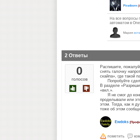
Piratborn
[
На все вопросы 
автоматом в OneD
Мария
ост
2 Ответы
0
Распишите, пожалуйс
снять галочку напро
скайпа», где такой 
голосов
Попробуйте сделать
В разделе «Разреши
«вкл.».
Я не смог до конца
проделывали или это
этом. Тогда, как я 
тоже об этом сообщи
Ewdoks
[Проф