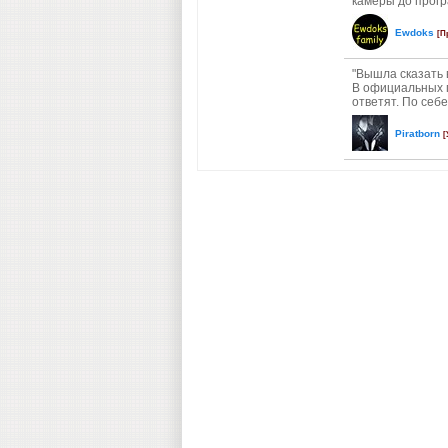
камеры до прогр
Ewdoks
[П
"Вышла сказать 
В официальных п
ответят. По себе
Piratborn
[