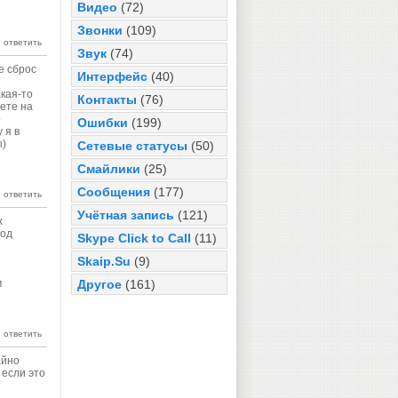
Видео
(72)
Звонки
(109)
Звук
(74)
е сброс
Интерфейс
(40)
кая-то
Контакты
(76)
вете на
о
Ошибки
(199)
 я в
ы)
Сетевые статусы
(50)
Смайлики
(25)
Сообщения
(177)
Учётная запись
(121)
х
под
Skype Click to Call
(11)
Skaip.Su
(9)
м
Другое
(161)
айно
 если это