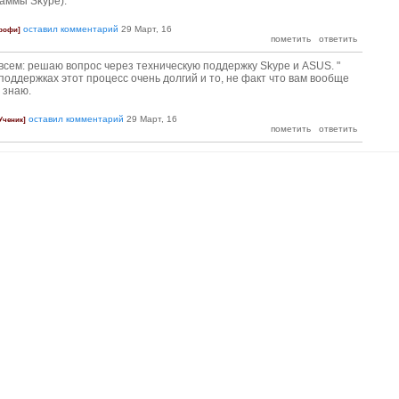
аммы Skype).
оставил комментарий
29 Март, 16
рофи]
всем: решаю вопрос через техническую поддержку Skype и ASUS. "
оддержках этот процесс очень долгий и то, не факт что вам вообще
 знаю.
оставил комментарий
29 Март, 16
Ученик]