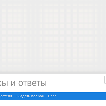
сы и ответы
ователи
+Задать вопрос
Блог