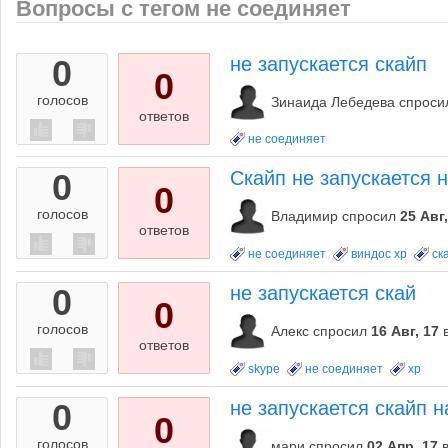
Вопросы с тегом не соединяет
0
не запускается скайп
0
голосов
Зинаида Лебедева
спроси
ответов
не соединяет
0
Скайп не запускается 
0
голосов
Владимир
спросил
25 Авг,
ответов
не соединяет
виндос хр
ск
0
не запускается скай
0
голосов
Алекс
спросил
16 Авг, 17
ответов
skype
не соединяет
xp
0
не запускается скайп 
0
голосов
мари
спросил
02 Апр, 17