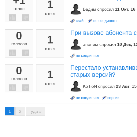
+1
1
голос
Вадим
спросил
11 Окт, 16
ответ
скайп
не соединяет
0
При вызове абонента 
1
голосов
аноним
спросил
10 Дек, 1
ответ
не соединяет
0
Перестало устанавлива
1
старых версий?
голосов
ответ
KoTioN
спросил
23 Авг, 15
не соединяет
версии
1
2
туда »