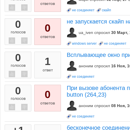
ответов
не соединяет
скайп
0
не запускается скайп н
0
голосов
ua_iven
спросил
30 Март, 
ответов
windows server
не соединяет
0
Всплывающее окно при
1
голосов
аноним
спросил
16 Ноя, 1
ответ
не соединяет
0
При вызове абонента п
0
button (264,23)
голосов
ответов
аноним
спросил
08 Ноя, 1
не соединяет
бесконечное соединени