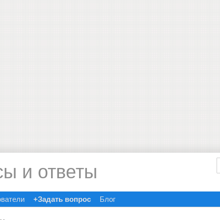
сы и ответы
ователи
+Задать вопрос
Блог