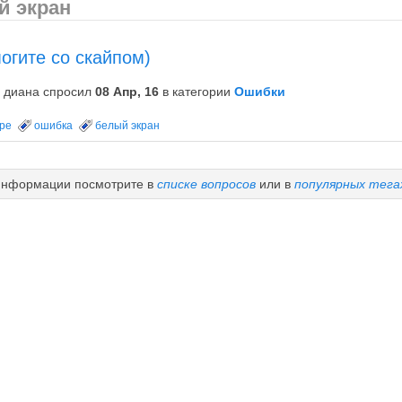
й экран
огите со скайпом)
диана
спросил
08 Апр, 16
в категории
Ошибки
ype
ошибка
белый экран
информации посмотрите в
списке вопросов
или в
популярных тега