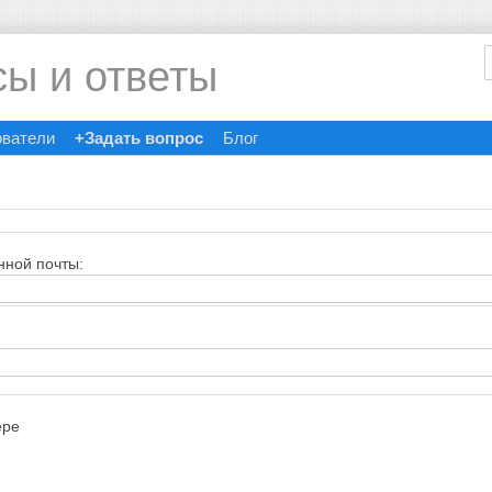
сы и ответы
ователи
+Задать вопрос
Блог
нной почты:
ере