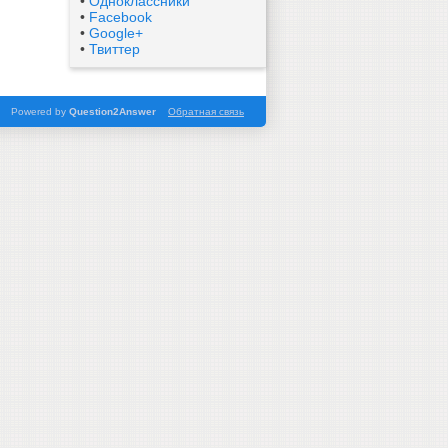
•
Одноклассники
•
Facebook
•
Google+
•
Твиттер
Powered by
Question2Answer
Обратная связь