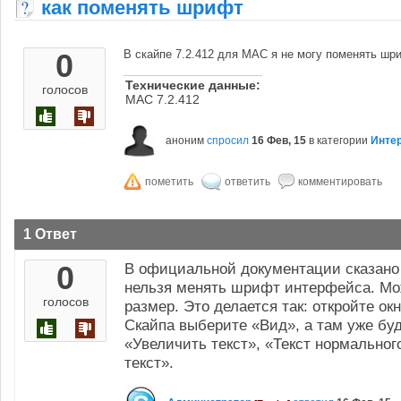
как поменять шрифт
0
В скайпе 7.2.412 для МАС я не могу поменять шри
Технические данные:
голосов
МАС 7.2.412
аноним
спросил
16 Фев, 15
в категории
Инте
1 Ответ
0
В официальной документации сказано
нельзя менять шрифт интерфейса. Мож
голосов
размер. Это делается так: откройте ок
Скайпа выберите «Вид», а там уже буд
«Увеличить текст», «Текст нормально
текст».