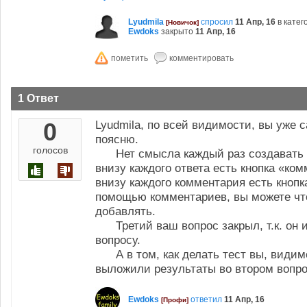
Lyudmila
спросил
11 Апр, 16
в кате
[Новичок]
Ewdoks
закрыто
11 Апр, 16
1 Ответ
0
Lyudmila, по всей видимости, вы уже 
поясню.
голосов
Нет смысла каждый раз создавать н
внизу каждого ответа есть кнопка «ко
внизу каждого комментария есть кнопка
помощью комментариев, вы можете что
добавлять.
Третий ваш вопрос закрыл, т.к. он 
вопросу.
А в том, как делать тест вы, видимо
выложили результаты во втором вопро
Ewdoks
ответил
11 Апр, 16
[Профи]