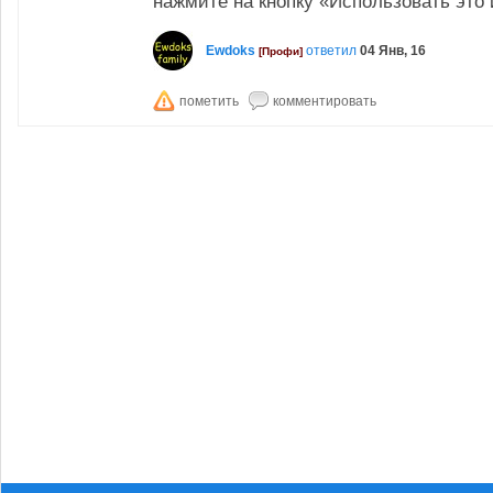
нажмите на кнопку «Использовать это
Ewdoks
ответил
04 Янв, 16
[Профи]