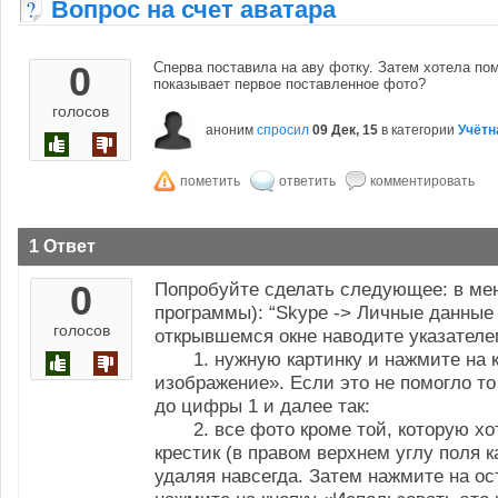
Вопрос на счет аватара
0
Сперва поставила на аву фотку. Затем хотела пом
показывает первое поставленное фото?
голосов
аноним
спросил
09 Дек, 15
в категории
Учётн
1 Ответ
0
Попробуйте сделать следующее: в ме
программы): “Skype -> Личные данные 
голосов
открывшемся окне наводите указател
1. нужную картинку и нажмите на кн
изображение». Если это не помогло то
до цифры 1 и далее так:
2. все фото кроме той, которую хот
крестик (в правом верхнем углу поля к
удаляя навсегда. Затем нажмите на о