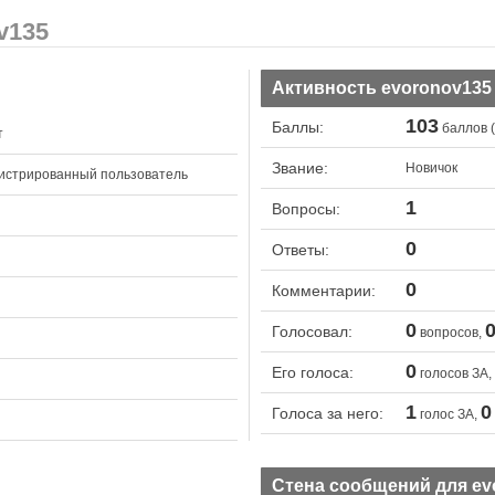
v135
Активность evoronov135
103
Баллы:
баллов (
т
Звание:
Новичок
истрированный пользователь
1
Вопросы:
0
Ответы:
0
Комментарии:
0
Голосовал:
вопросов,
0
Его голоса:
голосов ЗА,
1
0
Голоса за него:
голос ЗА,
Стена сообщений для ev