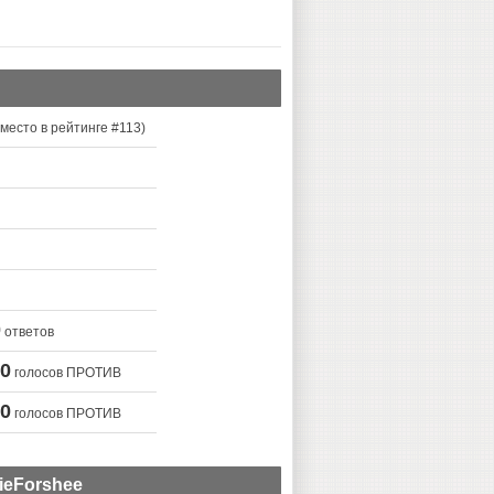
место в рейтинге #
113
)
0
ответов
0
голосов ПРОТИВ
0
голосов ПРОТИВ
ieForshee