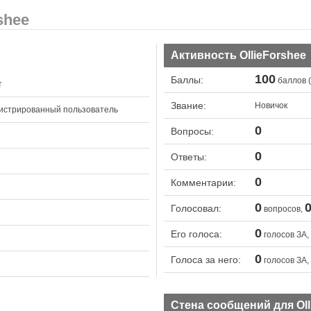
shee
Активность OllieForshee
100
Баллы:
баллов (
т
Звание:
Новичок
истрированный пользователь
0
Вопросы:
0
Ответы:
0
Комментарии:
0
Голосовал:
вопросов,
0
Его голоса:
голосов ЗА,
0
Голоса за него:
голосов ЗА,
Стена сообщений для Oll