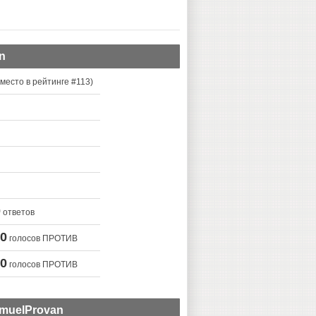
n
место в рейтинге #
113
)
0
ответов
0
голосов ПРОТИВ
0
голосов ПРОТИВ
muelProvan