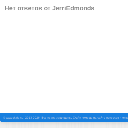
Нет ответов от JerriEdmonds
©
www.skaip.su
, 2013-2026. Все права защищены. Скайп помощь на сайте вопросов и отв