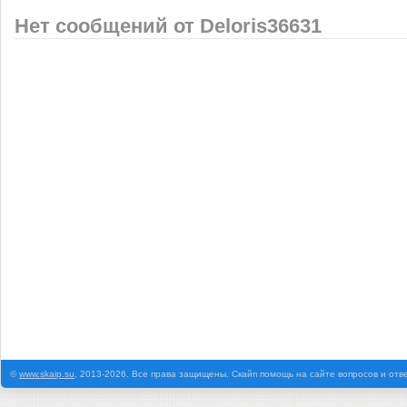
Нет сообщений от Deloris36631
©
www.skaip.su
, 2013-2026. Все права защищены. Скайп помощь на сайте вопросов и отв