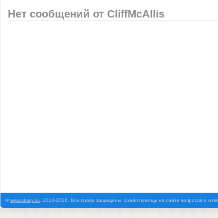
Нет сообщений от CliffMcAllis
©
www.skaip.su
, 2013-2026. Все права защищены. Скайп помощь на сайте вопросов и отв