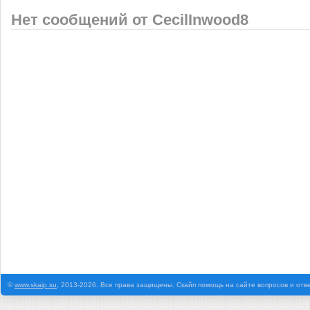
Нет сообщений от CecilInwood8
©
www.skaip.su
, 2013-2026. Все права защищены. Скайп помощь на сайте вопросов и отв