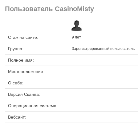
Пользователь CasinoMisty
Стаж на сайте:
9 лет
Группа:
Зарегистрированный пользователь
Полное имя:
Местоположение:
О себе:
Версия Скайпа:
Операционная система:
Вебсайт: