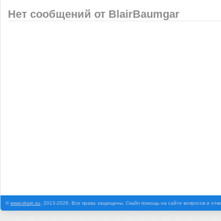
Нет сообщений от BlairBaumgar
©
www.skaip.su
, 2013-2026. Все права защищены. Скайп помощь на сайте вопросов и отв