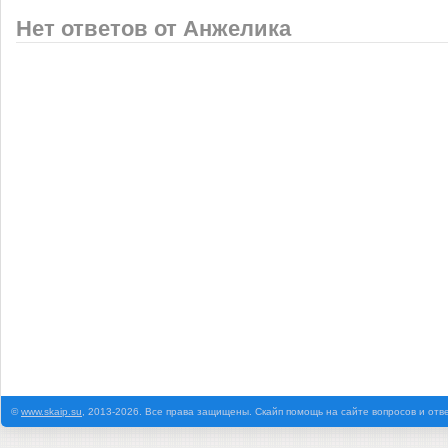
Нет ответов от Анжелика
©
www.skaip.su
, 2013-2026. Все права защищены. Скайп помощь на сайте вопросов и отв