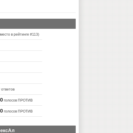
место в рейтинге #
113
)
0
ответов
0
голосов ПРОТИВ
0
голосов ПРОТИВ
лексАл