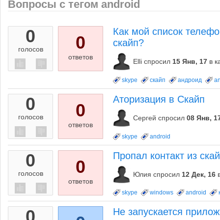
Вопросы с тегом android
0
Как мой список телефо
0
скайп?
голосов
ответов
Elli
спросил
15 Янв, 17
в к
skype
скайп
андроид
an
0
Аторизация в Скайп
0
голосов
Сергей
спросил
08 Янв, 1
ответов
skype
android
0
Пропал контакт из скай
0
голосов
Юлия
спросил
12 Дек, 16
ответов
skype
windows
android
0
Не запускается прилож