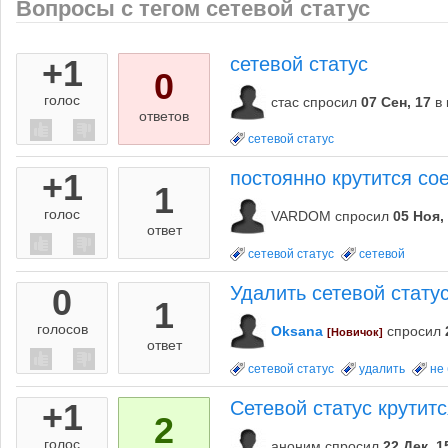
Вопросы с тегом сетевой статус
+1
сетевой статус
0
голос
стас
спросил
07 Сен, 17
в
ответов
сетевой статус
+1
постоянно крутится со
1
голос
VARDOM
спросил
05 Ноя,
ответ
сетевой статус
сетевой
0
Удалить сетевой статус
1
голосов
Oksana
спросил
[Новичок]
ответ
сетевой статус
удалить
не
+1
Сетевой статус крутит
2
голос
аноним
спросил
22 Дек, 1