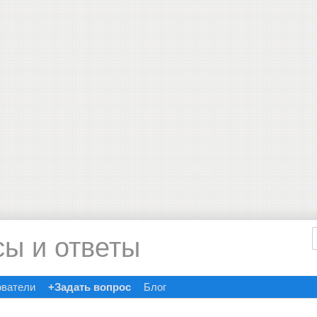
сы и ответы
ователи
+Задать вопрос
Блог