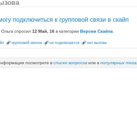
вызова
могу подключиться к групповой связи в скайп
Ольга
спросил
12 Май, 16
в категории
Версии Скайпа
айп
групповой звонок
не подключается
нет вызова
информации посмотрите в
списке вопросов
или в
популярных тега