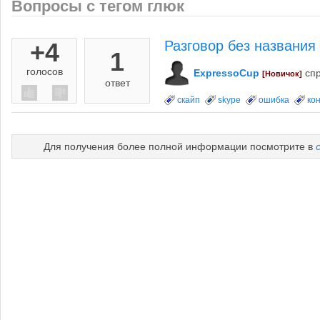
Вопросы с тегом глюк
+4
Разговор без названия
1
голосов
ExpressoCup
сп
[Новичок]
ответ
скайп
skype
ошибка
ко
Для получения более полной информации посмотрите в