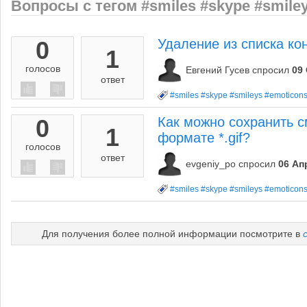
Вопросы с тегом #smiles #skype #smile
0
Удаление из списка кон
1
голосов
Евгений Гусев
спросил
09 
ответ
#smiles #skype #smileys #emoticon
0
Как можно сохранить сма
1
формате *.gif?
голосов
ответ
evgeniy_po
спросил
06 Ап
#smiles #skype #smileys #emoticon
Для получения более полной информации посмотрите в