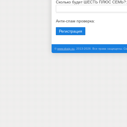
Cкoлькo будeт ШECTЬ ПЛЮC CEMЬ?:
Анти-спам проверка:
©
www.skaip.su
, 2013-2026. Все права защищены. Ск