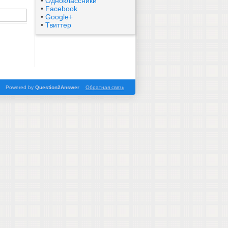
•
Одноклассники
•
Facebook
•
Google+
•
Твиттер
Powered by
Question2Answer
Обратная связь