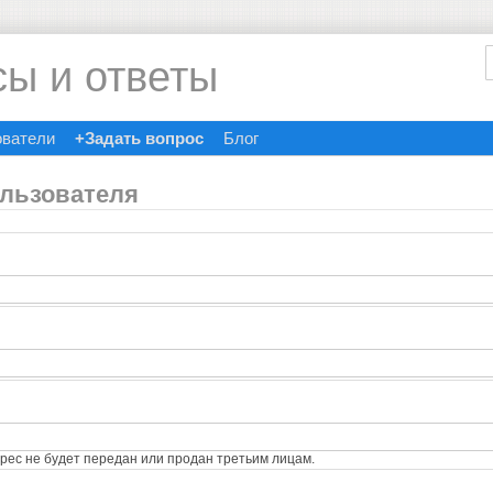
сы и ответы
ователи
+Задать вопрос
Блог
ользователя
ес не будет передан или продан третьим лицам.