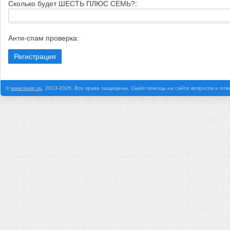
Cкoлькo будeт ШECTЬ ПЛЮC CEMЬ?:
Анти-спам проверка:
©
www.skaip.su
, 2013-2026. Все права защищены. Скайп помощь на сайте вопросов и отв