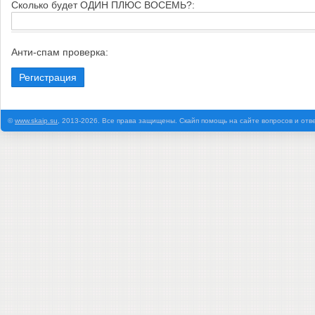
Cкoлькo будeт OДИH ПЛЮC BOCEMЬ?:
Анти-спам проверка:
©
www.skaip.su
, 2013-2026. Все права защищены. Скайп помощь на сайте вопросов и отв