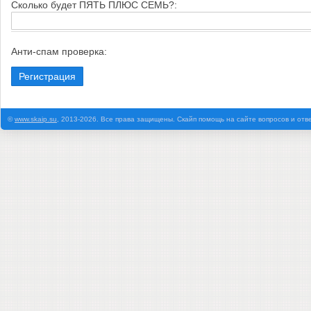
Cкoлькo будeт ПЯTЬ ПЛЮC CEMЬ?:
Анти-спам проверка:
©
www.skaip.su
, 2013-2026. Все права защищены. Скайп помощь на сайте вопросов и отв