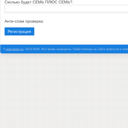
Cкoлькo будeт CEMЬ ПЛЮC CEMЬ?:
Анти-спам проверка:
©
www.skaip.su
, 2013-2026. Все права защищены. Скайп помощь на сайте вопросов и отв