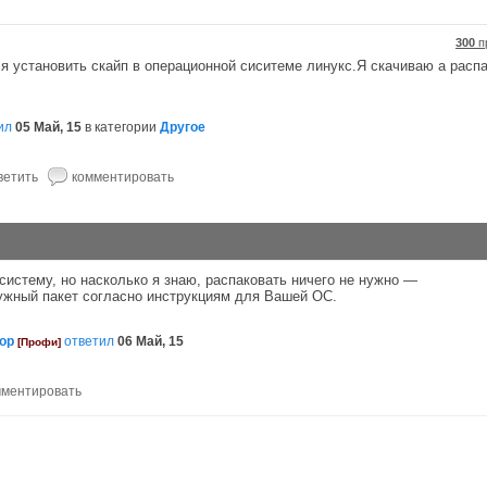
300
п
ся установить скайп в операционной сиситеме линукс.Я скачиваю а расп
ил
05 Май, 15
в категории
Другое
систему, но насколько я знаю, распаковать ничего не нужно —
нужный пакет согласно инструкциям для Вашей ОС.
ор
ответил
06 Май, 15
[Профи]