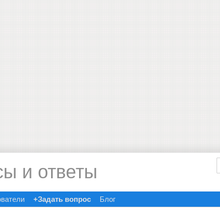
сы и ответы
ователи
+Задать вопрос
Блог