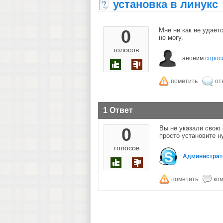
установка в линукс
0
Мне ни как не удает
не могу.
голосов
аноним
спрос
1 Ответ
0
Вы не указали свою 
просто установите 
голосов
Администрат