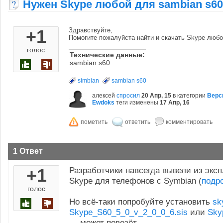
Нужен Skype любой для sambian s60
+1
Здравствуйте,
Помогите пожалуйста найти и скачать Skype любой
голос
Технические данные:
sambian s60
simbian
sambian s60
алексей
спросил
20 Апр, 15
в категории
Верс
Ewdoks
теги изменены
17 Апр, 16
1 Ответ
+1
Разработчики навсегда вывели из экс
Skype для телефонов с Symbian (
подр
голос
Но всё-таки попробуйте установить
sk
Skype_S60_5_0_v_2_0_0_6.sis
или
Sky
— может повезёт.