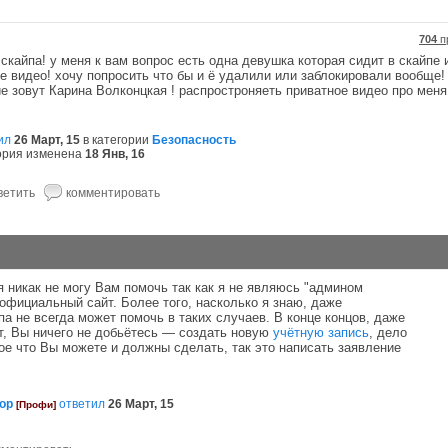
704
п
скайпа! у меня к вам вопрос есть одна девушка которая сидит в скайпе 
е видео! хочу попросить что бы и ё удалили или заблокировали вообще! 
ие зовут Карина Волконцкая ! распростроняеть приватное видео про меня
ил
26 Март, 15
в категории
Безопасность
ория изменена
18 Янв, 16
я никак не могу Вам помочь так как я не являюсь "админом
еофициальный сайт. Более того, насколько я знаю, даже
а не всегда может помочь в таких случаев. В конце концов, даже
т, Вы ничего не добьётесь — создать новую
учётную запись
, дело
ое что Вы можете и должны сделать, так это написать заявление
ор
ответил
26 Март, 15
[Профи]