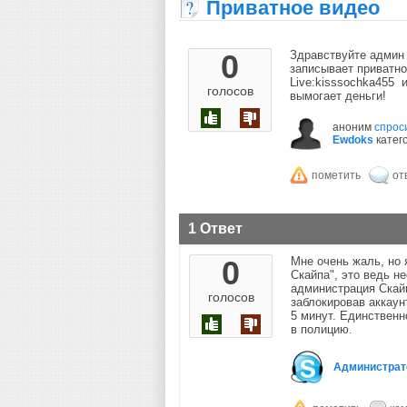
Приватное видео
0
Здравствуйте админ 
записывает приватно
Live:kisssochka455 
голосов
вымогает деньги!
аноним
спрос
Ewdoks
катег
1 Ответ
0
Мне очень жаль, но 
Скайпа", это ведь н
администрация Скайп
голосов
заблокировав аккаун
5 минут. Единственн
в полицию.
Администрат