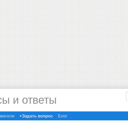
сы и ответы
ователи
+Задать вопрос
Блог