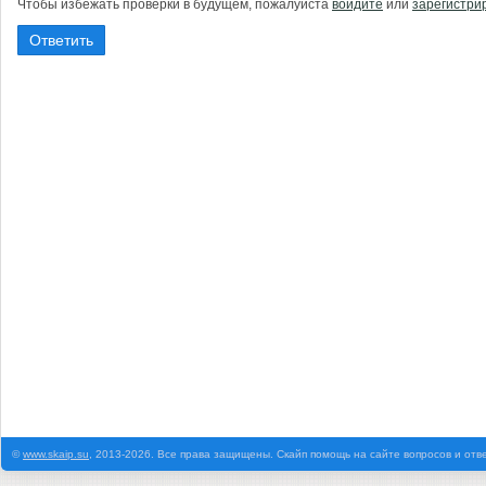
Чтобы избежать проверки в будущем, пожалуйста
войдите
или
зарегистри
©
www.skaip.su
, 2013-2026. Все права защищены. Скайп помощь на сайте вопросов и отв