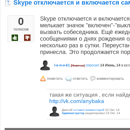
Skype отключается и включается с
0
Skype отключается и включается 
мелькает значок "включен"-"вык
голосов
вызвать собеседника. Ещё ежед
сообщениями о днях рождения о
несколько раз в сутки. Переуста
принесла. Это продолжается пор
l-e-n-o-k1
спросил
14 Июнь, 14
в ка
[Новичок]
такая же ситуация , если най
http://vk.com/anybaka
Дмитий
оставил комментарий
22 Окт, 14
Администратор
редактировал
23 Окт, 14