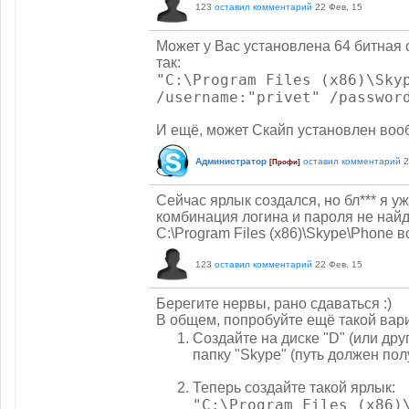
123
оставил комментарий
22 Фев, 15
Может у Вас установлена 64 битная 
так:
"C:\Program Files (x86)\Sky
/username:"privet" /passwor
И ещё, может Скайп установлен воо
Администратор
оставил комментарий
2
[Профи]
Сейчас ярлык создался, но бл*** я уж
комбинация логина и пароля не найд
C:\Program Files (x86)\Skype\Phone в
123
оставил комментарий
22 Фев, 15
Берегите нервы, рано сдаваться :)
В общем, попробуйте ещё такой вар
Создайте на диске "D" (или дру
папку "Skype" (путь должен полу
Теперь создайте такой ярлык:
"C:\Program Files (x86)