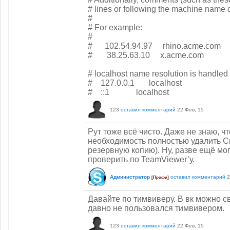
# lines or following the machine name 
#
# For example:
#
# 102.54.94.97 rhino.acme.com 
# 38.25.63.10 x.acme.com # x 
# localhost name resolution is handled 
# 127.0.0.1 localhost
# ::1 localhost
123
оставил комментарий
22 Фев, 15
Рут тоже всё чисто. Даже не знаю, ч
необходимость полностью удалить Ск
резервную копию). Ну, разве ещё мо
проверить по TeamViewer’у.
Администратор
оставил комментарий
2
[Профи]
Давайте по тимвиверу. В вк можно с
давно не пользовался тимвивером.
123
оставил комментарий
22 Фев, 15