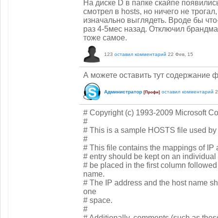
На диске D в папке скайпе появилис
смотрел в hosts, но ничего не трогал,
изначально выглядеть. Вроде бы что
раз 4-5мес назад. Отключил брандма
тоже самое.
123
оставил комментарий
22 Фев, 15
А можете оставить тут содержание ф
Администратор
оставил комментарий
2
[Профи]
# Copyright (c) 1993-2009 Microsoft Co
#
# This is a sample HOSTS file used by
#
# This file contains the mappings of I
# entry should be kept on an individual
# be placed in the first column followe
name.
# The IP address and the host name sho
one
# space.
#
# Additionally, comments (such as thes