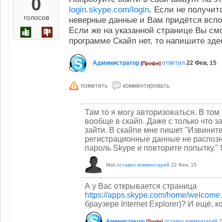
0
login.skype.com/login
. Если не получит
голосов
неверные данные и Вам придётся вспо
Если же на указанной странице Вы смо
программе Скайп нет, то напишите зде
Администратор
ответил
22 Фев, 15
[Профи]
Там то я могу авторизоваться. В том 
вообще в скайп. Даже с только что з
зайти. В скайпе мне пишет "Извинит
регистрационные данные не распозн
пароль Skype и повторите попытку." Я
Mail
оставил комментарий
22 Фев, 15
А у Вас открывается страница
https://apps.skype.com/home/welcome.
браузере Internet Explorer)? И ещё,
Администратор
оставил комментарий
2
[Профи]