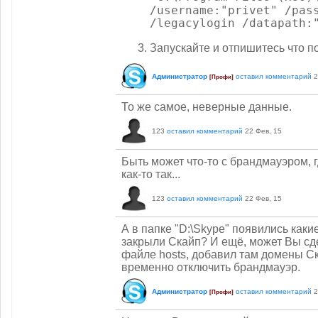
/username:"privet" /pas
/legacylogin /datapath:
Запускайте и отпишитесь что п
Администратор
оставил комментарий
2
[Профи]
То же самое, неверные данные.
123
оставил комментарий
22 Фев, 15
Быть может что-то с брандмауэром, г
как-то так...
123
оставил комментарий
22 Фев, 15
А в папке "D:\Skype" появились как
закрыли Скайп? И ещё, может Вы сд
файле hosts, добавил там домены С
временно отключить брандмауэр.
Администратор
оставил комментарий
2
[Профи]