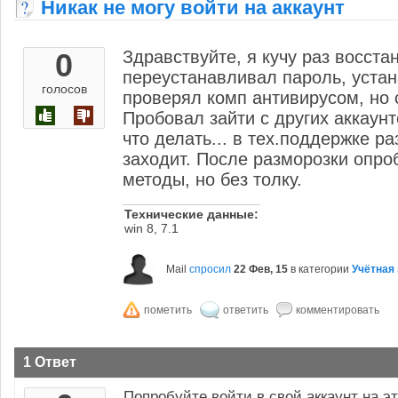
Никак не могу войти на аккаунт
0
Здравствуйте, я кучу раз восста
переустанавливал пароль, устан
голосов
проверял комп антивирусом, но 
Пробовал зайти с других аккаунт
что делать... в тех.поддержке р
заходит. После разморозки опр
методы, но без толку.
Технические данные:
win 8, 7.1
Mail
спросил
22 Фев, 15
в категории
Учётная
1 Ответ
Попробуйте войти в свой аккаунт на э