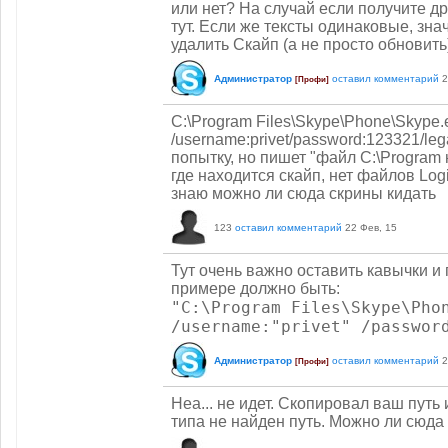
или нет? На случай если получите др
тут. Если же тексты одинаковые, зн
удалить Скайп (а не просто обновить)
Администратор
оставил комментарий
2
[Профи]
C:\Program Files\Skype\Phone\Skype.
/username:privet/password:123321/leg
попытку, но пишет "файл С:\Program 
где находится скайп, нет файлов Logi
знаю можно ли сюда скрины кидать
123
оставил комментарий
22 Фев, 15
Тут очень важно оставить кавычки 
примере должно быть:
"C:\Program Files\Skype\Pho
/username:"privet" /passwor
Администратор
оставил комментарий
2
[Профи]
Неа... не идет. Скопировал ваш путь 
типа не найден путь. Можно ли сюда