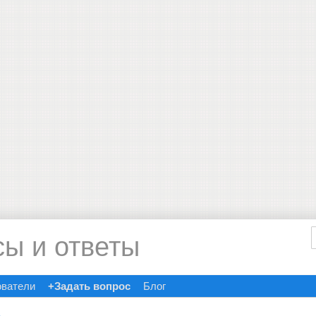
сы и ответы
ователи
+Задать вопрос
Блог