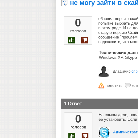
не могу зайти в ска
0
обновил версию скай
попытке выбрать для
в этом роде. И не д
голосов
старую версию Скайп
сообщение "проблем
подскажите, что мож
Технические дан
Windows XP. Skype 
Владимир
спр
1 Ответ
0
На самом деле, пос
её установить. Если
голосов
Администрат