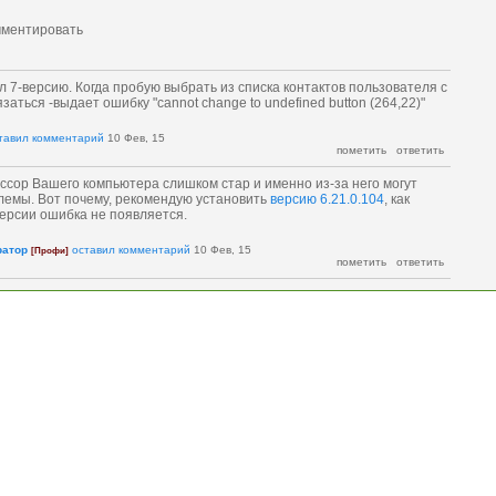
 7-версию. Когда пробую выбрать из списка контактов пользователя с
заться -выдает ошибку "cannot change to undefined button (264,22)"
тавил комментарий
10 Фев, 15
ссор Вашего компьютера слишком стар и именно из-за него могут
лемы. Вот почему, рекомендую установить
версию 6.21.0.104
, как
версии ошибка не появляется.
ратор
оставил комментарий
10 Фев, 15
[Профи]