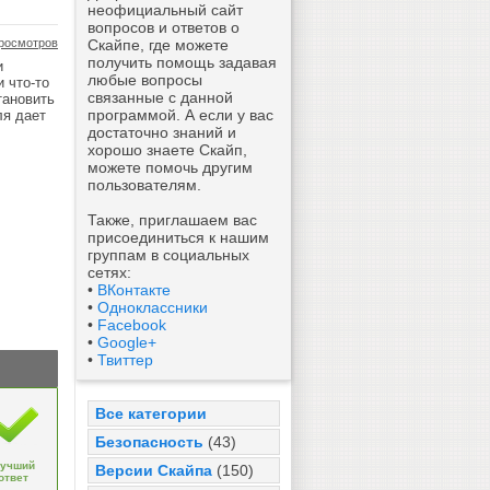
неофициальный сайт
вопросов и ответов о
росмотров
Скайпе, где можете
получить помощь задавая
и
любые вопросы
 что-то
связанные с данной
тановить
программой. А если у вас
ля дает
достаточно знаний и
хорошо знаете Скайп,
можете помочь другим
пользователям.
Также, приглашаем вас
присоединиться к нашим
группам в социальных
сетях:
•
ВКонтакте
•
Одноклассники
•
Facebook
•
Google+
•
Твиттер
Все категории
Безопасность
(43)
учший
Версии Скайпа
(150)
ответ