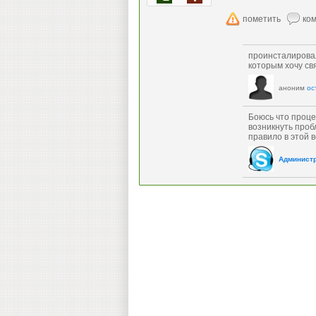
проинсталировал
которым хочу свя
аноним
ос
Боюсь что проце
возникнуть проб
правило в этой 
Админист