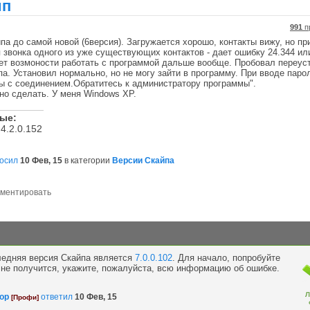
йп
991
п
па до самой новой (6версия). Загружается хорошо, контакты вижу, но пр
 звонка одного из уже существующих контактов - дает ошибку 24.344 или
ает возмоности работать с программой дальше вообще. Пробовал переус
а. Установил нормально, но не могу зайти в программу. При вводе паро
ы с соединением.Обратитесь к администратору программы".
но сделать. У меня Windows XP.
ные:
4.2.0.152
осил
10 Фев, 15
в категории
Версии Скайпа
ледняя версия Скайпа является
7.0.0.102
. Для начало, попробуйте
 не получится, укажите, пожалуйста, всю информацию об ошибке.
Л
ор
ответил
10 Фев, 15
[Профи]