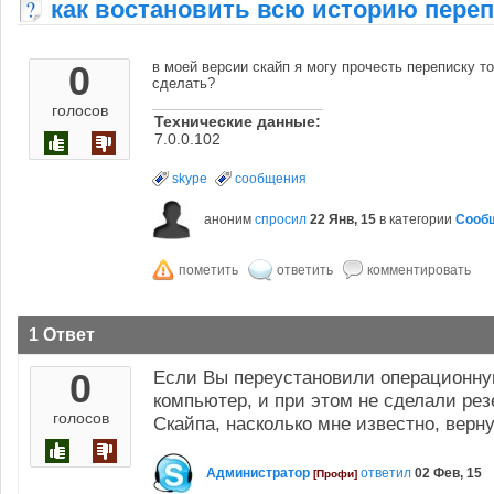
как востановить всю историю пере
0
в моей версии скайп я могу прочесть переписку то
сделать?
голосов
Технические данные:
7.0.0.102
skype
сообщения
аноним
спросил
22 Янв, 15
в категории
Сооб
1 Ответ
0
Если Вы переустановили операционну
компьютер, и при этом не сделали ре
голосов
Скайпа, насколько мне известно, верн
Администратор
ответил
02 Фев, 15
[Профи]