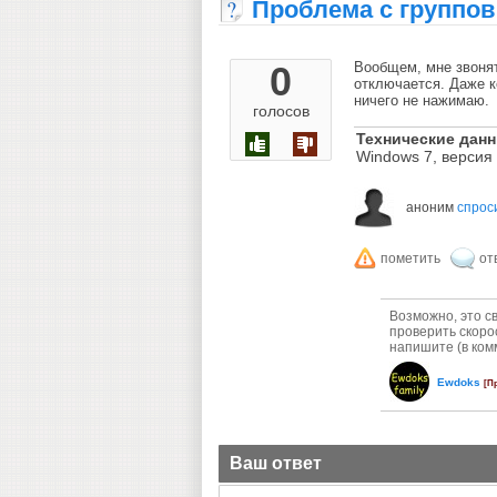
Проблема с группо
0
Вообщем, мне звонят
отключается. Даже к
ничего не нажимаю.
голосов
Технические дан
Windows 7, версия
аноним
спрос
Возможно, это с
проверить скоро
напишите (в ком
Ewdoks
[П
Ваш ответ