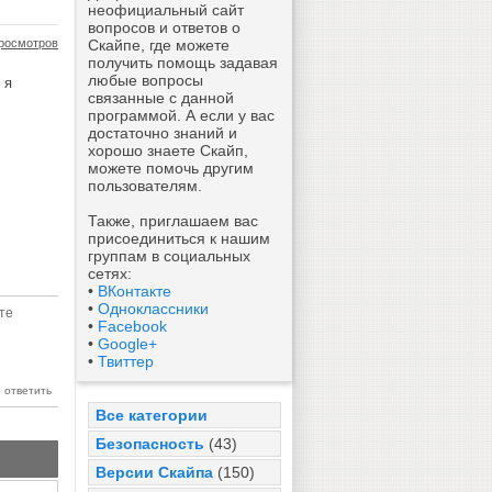
неофициальный сайт
вопросов и ответов о
росмотров
Скайпе, где можете
получить помощь задавая
любые вопросы
 я
связанные с данной
программой. А если у вас
достаточно знаний и
хорошо знаете Скайп,
можете помочь другим
пользователям.
Также, приглашаем вас
присоединиться к нашим
группам в социальных
сетях:
•
ВКонтакте
•
Одноклассники
те
•
Facebook
•
Google+
•
Твиттер
Все категории
Безопасность
(43)
Версии Скайпа
(150)