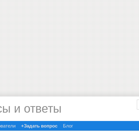
сы и ответы
ователи
+Задать вопрос
Блог