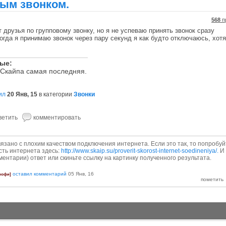
вым звонком.
568
п
 друзья по групповому звонку, но я не успеваю принять звонок сразу
огда я принимаю звонок через пару секунд я как будто отключаюсь, хотя
ные:
 Скайпа самая последняя.
ил
20 Янв, 15
в категории
Звонки
вязано с плохим качеством подключения интернета. Если это так, то попробуй
сть интернета здесь:
http://www.skaip.su/proverit-skorost-internet-soedineniya/.
И
ментарии) ответ или скиньте ссылку на картинку полученного результата.
оставил комментарий
05 Янв, 16
рофи]