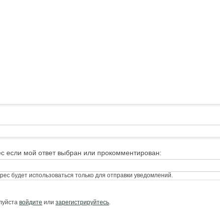
ес если мой ответ выбран или прокомментирован:
ес будет использоваться только для отправки уведомлений.
алуйста
войдите
или
зарегистрируйтесь
.