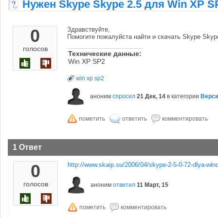
Нужен Skype Skype 2.5 для Win XP S
0
Здравствуйте,
Помогите пожалуйста найти и скачать Skype Skyp
голосов
Технические данные:
Win XP SP2
win xp sp2
аноним
спросил
21 Дек, 14
в категории
Верси
1 Ответ
0
http://www.skaip.su/2006/04/skype-2-5-0-72-dlya-win
голосов
аноним
ответил
11 Март, 15