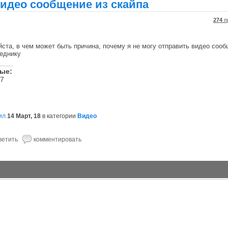
видео сообщение из скайпа
274
п
ста, в чем может быть причина, почему я не могу отправить видео сооб
седнику
ные:
 7
ил
14 Март, 18
в категории
Видео