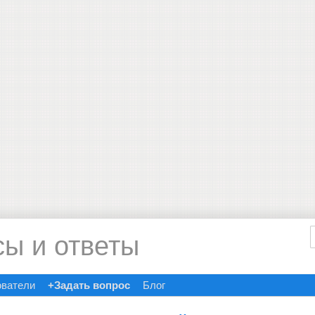
сы и ответы
ователи
+Задать вопрос
Блог