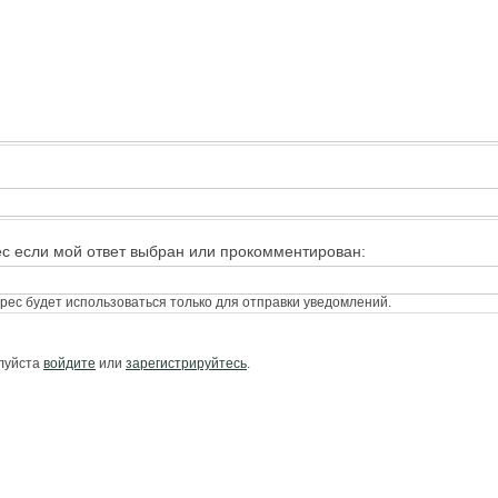
ес если мой ответ выбран или прокомментирован:
ес будет использоваться только для отправки уведомлений.
алуйста
войдите
или
зарегистрируйтесь
.