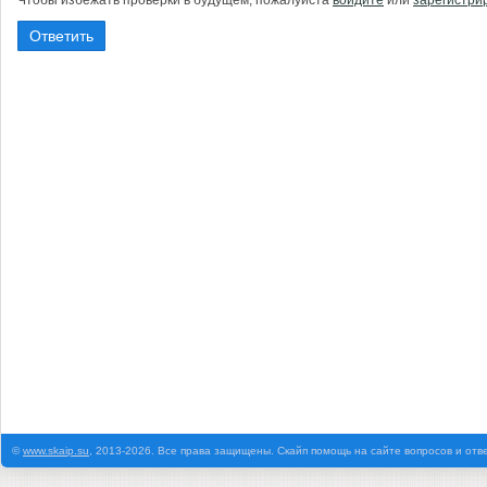
Чтобы избежать проверки в будущем, пожалуйста
войдите
или
зарегистри
©
www.skaip.su
, 2013-2026. Все права защищены. Скайп помощь на сайте вопросов и отв