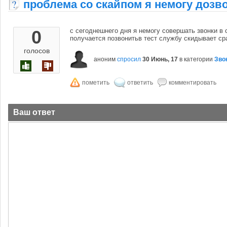
проблема со скайпом я немогу дозв
0
с сегоднешнего дня я немогу совершать звонки в 
получается позвонитьв тест службу скидывает ср
голосов
аноним
спросил
30 Июнь, 17
в категории
Зво
Ваш ответ