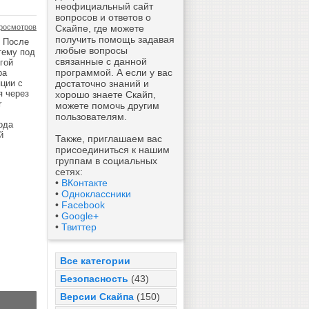
неофициальный сайт
вопросов и ответов о
росмотров
Скайпе, где можете
получить помощь задавая
. После
любые вопросы
тему под
связанные с данной
гой
программой. А если у вас
ра
яции с
достаточно знаний и
я через
хорошо знаете Скайп,
r
можете помочь другим
пользователям.
ода
й
Также, приглашаем вас
присоединиться к нашим
группам в социальных
сетях:
•
ВКонтакте
•
Одноклассники
•
Facebook
•
Google+
•
Твиттер
Все категории
Безопасность
(43)
Версии Скайпа
(150)