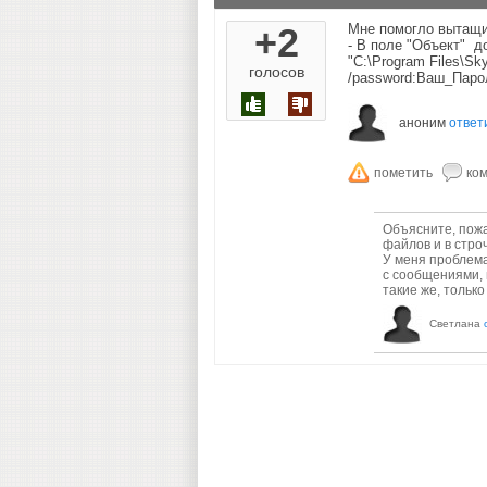
+2
Мне помогло вытащи
- В поле "Объект" д
"C:\Program Files\S
голосов
/password:Ваш_Паро
аноним
ответ
Объясните, пожа
файлов и в строч
У меня проблема
с сообщениями, 
такие же, только 
Светлана