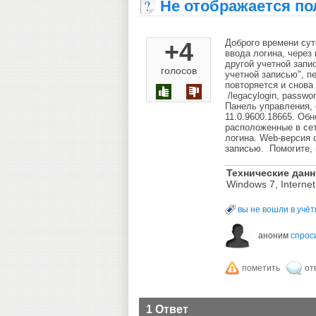
Не отображается по
+4
Доброго времени суто
ввода логина, через
другой учетной запи
голосов
учетной записью", п
повторяется и снова
/legacylogin, passwo
Панель управления, 
11.0.9600.18665. Об
расположенные в сети
логина. Web-версия 
записью. Помогите, 
Технические дан
Windows 7, Internet
вы не вошли в учё
аноним
спрос
1 Ответ