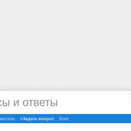
сы и ответы
ователи
+Задать вопрос
Блог