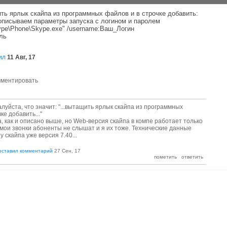
ть ярлык скайпа из программных файлов и в строчке добавить:
описываем параметры запуска с логином и паролем
kype\Phone\Skype.exe" /username:Ваш_Логин
ль
ил
11 Авг, 17
луйста, что значит: "...вытащить ярлык скайпа из программных
ке добавить..."
, как и описано выше, но Web-версия скайпа в компе работает только
мои звонки абоненты не слышат и я их тоже. Технические данные
у скайпа уже версия 7.40...
оставил комментарий
27 Сен, 17