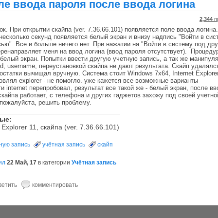
ле ввода пароля после ввода логина
2,344
п
к. При открытии скайпа (ver. 7.36.66.101) появляется поле ввода логина
 несколько секунд появляется белый экран и внизу надпись "Войти в сис
сью". Все и больше ничего нет. При нажатии на "Войти в систему под дру
еренаправляет меня на ввод логина (ввод пароля отсутствует). Процеду
 белый экран. Попытки ввести другую учетную запись, а так же манипул
rd, username, переустановкой скайпа не дают результата. Скайп удалялс
остатки вычищал вручную. Система стоит Windows 7x64, Internet Explore
новлял explorer - не помогло. уже кажется все возможные варианты
 internet перепробовал, результат все такой же - белый экран, после вв
скайпа работает, с телефона и других гаджетов захожу под своей учетно
пожалуйста, решить проблему.
ные:
 Explorer 11, скайпа (ver. 7.36.66.101)
тную запись
учётная запись
скайп
ил
22 Май, 17
в категории
Учётная запись