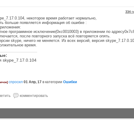
334
п
pe_7.17.0.104, некоторое время работает нормально,
уть больше появляется информация об ошибке :
приложения:
ное программное исключение(0xc0010003) в приложении по адресу0x7c8
ключается, после повторного запуска всё повторяется опять.
рсии skype, ничего не меняется. Из всех версий, версия skype_7.17.0.1
должительное время.
ные:
я skype_7.17.0.104
спросил
01 Апр, 17
в категории
Ошибки
ичок]