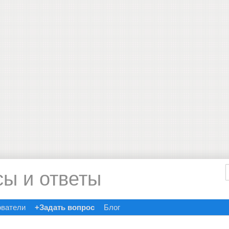
сы и ответы
ователи
+Задать вопрос
Блог