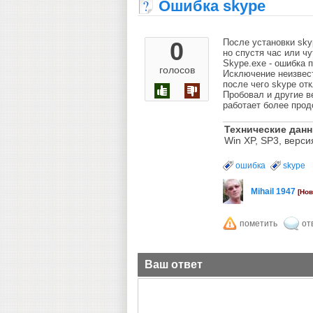
Ошибка skype
0
После установки sky
но спустя час или ч
Skype.exe - ошибка 
голосов
Исключение неизвест
после чего skype от
Пробовал и другие ве
работает более про
Технические дан
Win XP, SP3, верси
ошибка
skype
Mihail 1947
[Нов
Ваш ответ