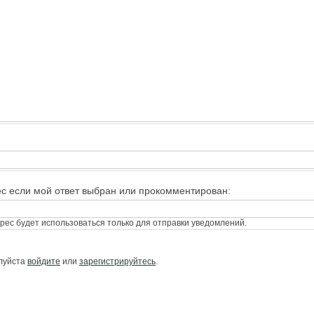
ес если мой ответ выбран или прокомментирован:
ес будет использоваться только для отправки уведомлений.
алуйста
войдите
или
зарегистрируйтесь
.