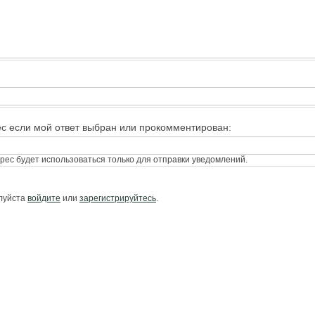
ес если мой ответ выбран или прокомментирован:
ес будет использоваться только для отправки уведомлений.
алуйста
войдите
или
зарегистрируйтесь
.