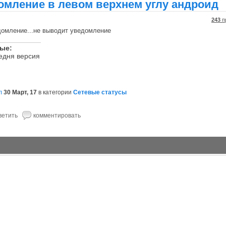
омление в левом верхнем углу андроид
243
п
домление...не выводит уведомление
ные:
едня версия
л
30 Март, 17
в категории
Сетевые статусы