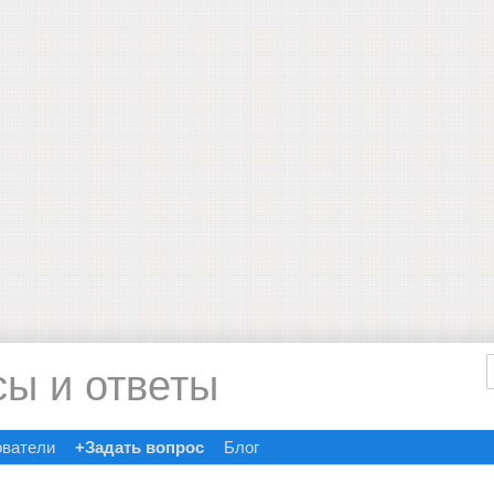
сы и ответы
ователи
+Задать вопрос
Блог