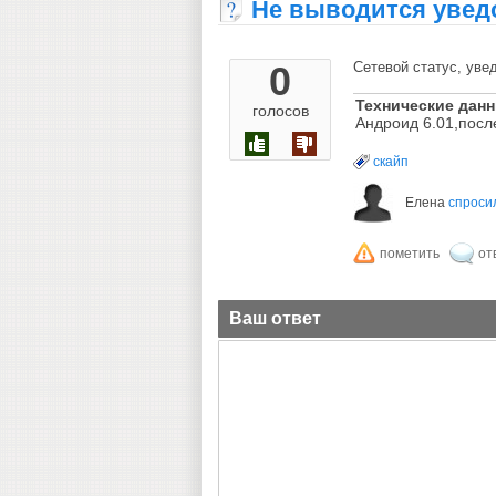
Не выводится увед
0
Сетевой статус, уве
Технические дан
голосов
Андроид 6.01,посл
скайп
Елена
спроси
Ваш ответ