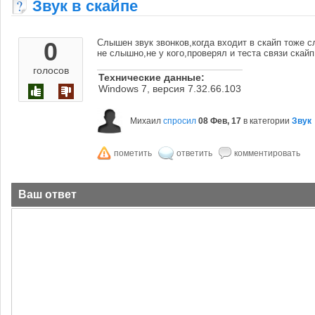
Звук в скайпе
0
Слышен звук звонков,когда входит в скайп тоже 
не слышно,не у кого,проверял и теста связи скай
голосов
Технические данные:
Windows 7, версия 7.32.66.103
Михаил
спросил
08 Фев, 17
в категории
Звук
Ваш ответ