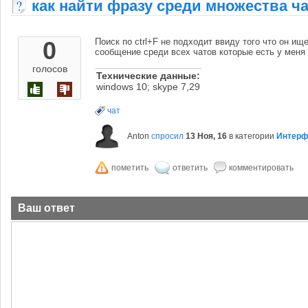
как найти фразу среди множества ч
0
Поиск по ctrl+F не подходит ввиду того что он ищ
сообщение среди всех чатов которые есть у меня
голосов
Технические данные:
windows 10; skype 7,29
чат
Anton
спросил
13 Ноя, 16
в категории
Интерф
Ваш ответ