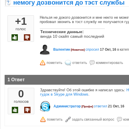
немогу дозвонится до тэст службы
+1
Нельзя не докого дозвонится и мне некто не може
пробовал звонить в тэст службу не получается гу
голос
Технические данные:
винда 10 скайп самый последний
Валентин
спросил
17 Окт, 16
в кате
[Новичок]
1 Ответ
0
Здравствуйте! Об этой ошибке я написал здесь:
Н
гудок в Skype для Windows
.
голосов
Администратор
ответил
21 Окт, 16
[Профи]