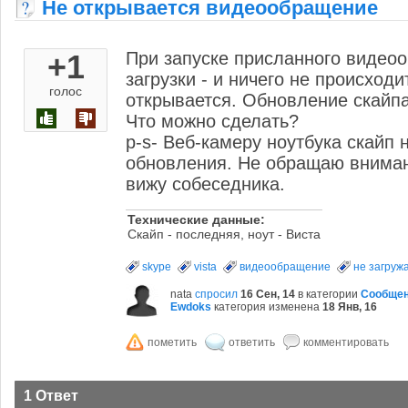
Не открывается видеообращение
+1
При запуске присланного видеоо
загрузки - и ничего не происход
голос
открывается. Обновление скайпа 
Что можно сделать?
p-s- Веб-камеру ноутбука скайп 
обновления. Не обращаю вниман
вижу собеседника.
Технические данные:
Скайп - последняя, ноут - Виста
skype
vista
видеообращение
не загруж
nata
спросил
16 Сен, 14
в категории
Сообще
Ewdoks
категория изменена
18 Янв, 16
1 Ответ