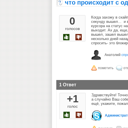
что происходит с о
0
Когда захожу в скайп
секунду вышел... и 
курсора на статус на
голосов
выходит. Ах да, еще,
вышел, зашел вышел.
несколько дней назад
спросить- это блоки
Анатолий
спр
1 Ответ
+1
Здравствуйте! Точно
а случайно Ваш собе
ещё, укажите, пожа
голос
Администрат