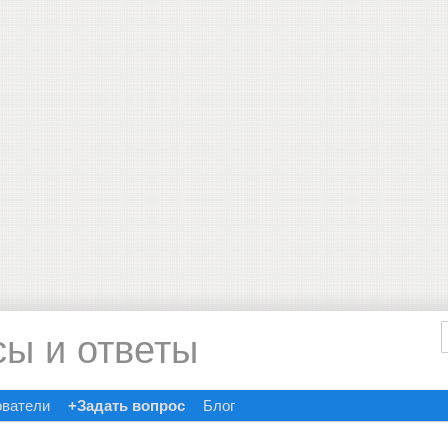
сы и ответы
ователи
+Задать вопрос
Блог