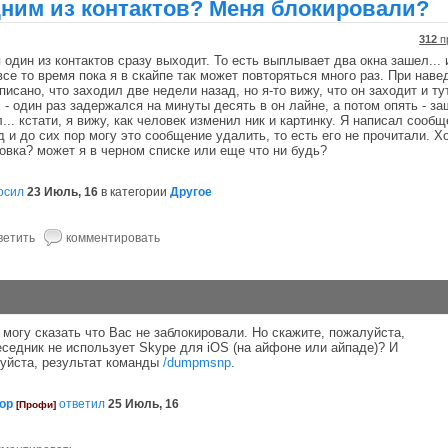
дним из контактов? Меня блокировали?
312
п
 один из контактов сразу выходит. То есть выплывает два окна зашел... 
все то время пока я в скайпе так может повторяться много раз. При наве
писано, что заходил две недели назад, но я-то вижу, что он заходит и ту
 - один раз задержался на минуты десять в он лайне, а потом опять - з
.. кстати, я вижу, как человек изменил ник и картинку. Я написал сооб
 и до сих пор могу это сообщение удалить, то есть его не прочитали. Х
ровка? может я в черном списке или еще что ни будь?
осил
23 Июль, 16
в категории
Другое
 могу сказать что Вас не заблокировали. Но скажите, пожалуйста,
седник не использует Skype для iOS (на айфоне или айпаде)? И
луйста, результат команды
/dumpmsnp
.
ор
ответил
25 Июль, 16
[Профи]