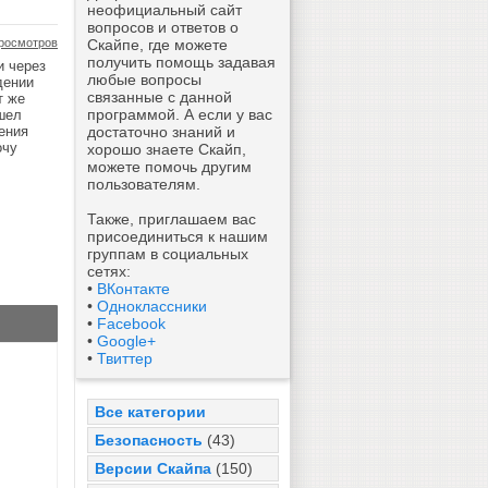
неофициальный сайт
вопросов и ответов о
росмотров
Скайпе, где можете
получить помощь задавая
и через
любые вопросы
дении
связанные с данной
т же
программой. А если у вас
ашел
щения
достаточно знаний и
очу
хорошо знаете Скайп,
можете помочь другим
пользователям.
Также, приглашаем вас
присоединиться к нашим
группам в социальных
сетях:
•
ВКонтакте
•
Одноклассники
•
Facebook
•
Google+
•
Твиттер
Все категории
Безопасность
(43)
Версии Скайпа
(150)