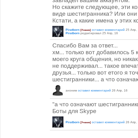
завладел вашим аккаунтом.
Но скажите следующее, эти ко
виде шестигранника? Или они
Кстати, а какие имена у этих к
Piratborn
оставил комментарий
25 Апр,
[Ученик]
Piratborn
редактировал
25 Апр, 16
Спасибо Вам за ответ...
хм... только вот добавилось 5 
моего круга общения, но никак
не поддерживал... такое впеча
друзья... только вот етого я то
шестигранники... а что означ
аноним
оставил комментарий
26 Апр, 16
"а что означают шестигранник
Боты для Skype
Piratborn
оставил комментарий
26 Апр,
[Ученик]