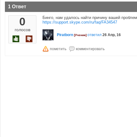
1 Ответ
0
Бинго, нам удалось найти причину вашей проблемы
https://support.skype.com/ru/faq/FA34547
голосов
Piratborn
ответил
26 Апр, 16
[Ученик]