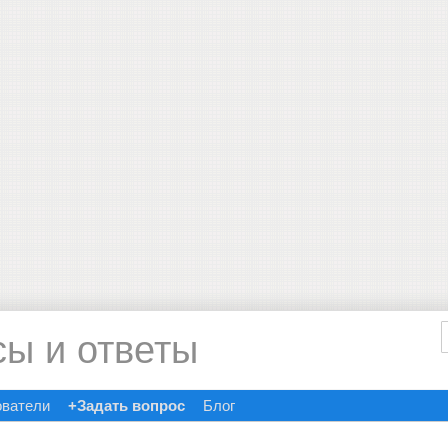
сы и ответы
ователи
+Задать вопрос
Блог