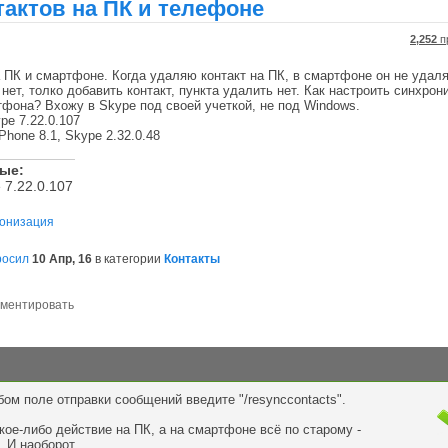
актов на ПК и телефоне
2,252
п
 ПК и смартфоне. Когда удаляю контакт на ПК, в смартфоне он не удаля
нет, толко добавить контакт, пункта удалить нет. Как настроить синхро
тфона? Вхожу в Skype под своей учеткой, не под Windows.
pe 7.22.0.107
hone 8.1, Skype 2.32.0.48
ные:
 7.22.0.107
онизация
росил
10 Апр, 16
в категории
Контакты
ом поле отправки сообщений введите "/resynccontacts".
кое-либо действие на ПК, а на смартфоне всё по старому -
. И наоборот.