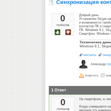
Синхронизация конт
0
Добрый день.
Установлен Skype на
и возможности такой 
голосов
контактов ПК и смар
ПК: Windows 8.1, Sky
Смартфон: Windows P
Технические дан
Windows 8.1, Skype
контакты
синхр
Александр
сп
1 Ответ
0
На смартфоне, в люб
Когда совершаете ка
голосов
вводите эту команду