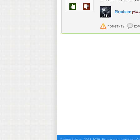
Piratborn
[Уче
©
www.skaip.su
, 2013-2026. Все права защищены. Ск