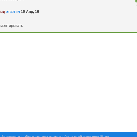
Л
ответил
10 Апр, 16
ник]
айп помощь на сайте вопросов и ответов о бесплатной программе Skype.